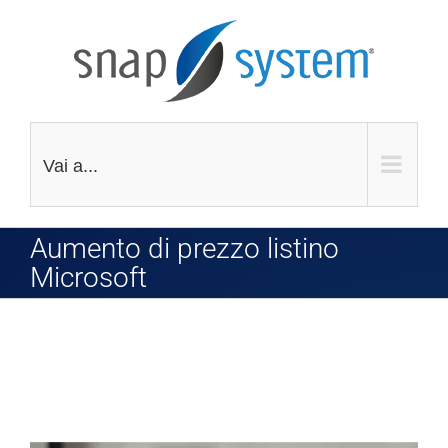
Salta
al
contenuto
Vai a...
Aumento di prezzo listino
Microsoft
Aumento di prezzo listino Microsoft