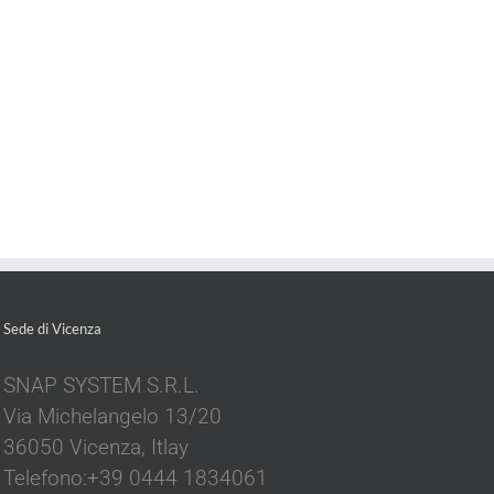
Sede di Vicenza
SNAP SYSTEM S.R.L.
Via Michelangelo 13/20
36050 Vicenza, Itlay
Telefono:+39 0444 1834061