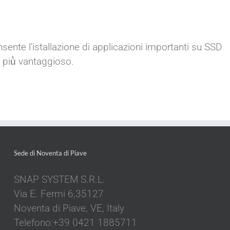
consente l’istallazione di applicazioni importanti su SSD
 più̀ vantaggioso.
Sede di Noventa di Piave
SNAP SYSTEM S.R.L.
Via E. Fermi 6,35127
Noventa di Piave, VE, Italy
Telefono:+39 0421 1885711