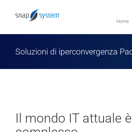
Salta
al
contenuto
Home
Soluzioni di iperconvergenza Pa
Soluzioni di iperconvergenza Padova
Il mondo IT attuale