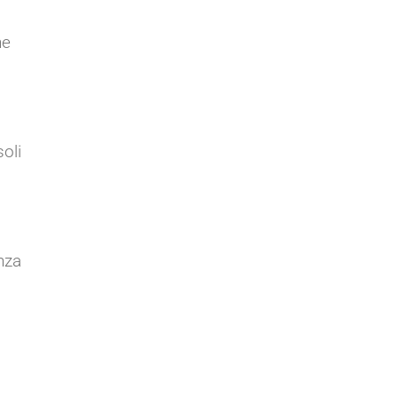
ne
soli
nza