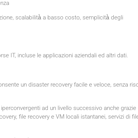
enza
zione, scalabilità̀ a basso costo, semplicità̀ degli
rse IT, incluse le applicazioni aziendali ed altri dati.
onsente un disaster recovery facile e veloce, senza ris
 iperconvergenti ad un livello successivo anche grazie
very, file recovery e VM locali istantanei, servizi di fil