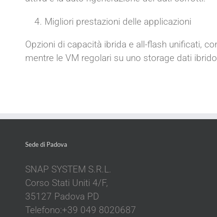
Migliori prestazioni delle applicazioni
Opzioni di capacità ibrida e all-flash unificati, 
mentre le VM regolari su uno storage dati ibrido
Sede di Padova
SNAP SYSTEM S.R.L.
Corso Stati Uniti 4/F,
35127 Padova PD
Telefono:+39 049 8020687