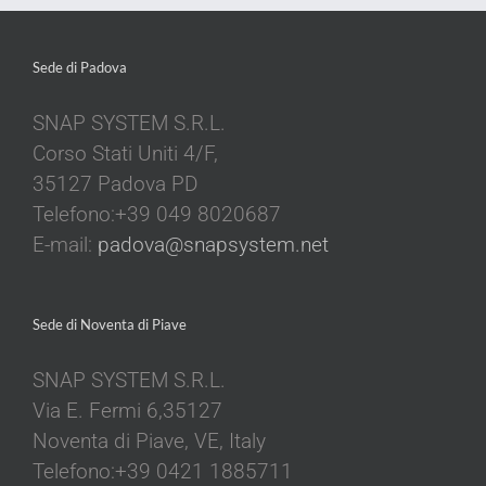
Sede di Padova
SNAP SYSTEM S.R.L.
Corso Stati Uniti 4/F,
35127 Padova PD
Telefono:+39 049 8020687
E-mail:
padova@snapsystem.net
Sede di Noventa di Piave
SNAP SYSTEM S.R.L.
Via E. Fermi 6,35127
Noventa di Piave, VE, Italy
Telefono:+39 0421 1885711