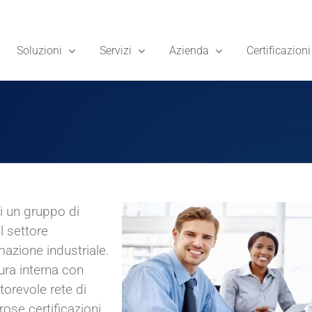
Soluzioni
Servizi
Azienda
Certificazioni
di un gruppo di
l settore
mazione industriale.
ura interna con
utorevole rete di
ose certificazioni