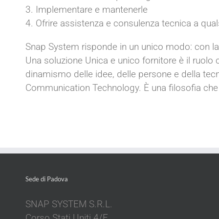
3. Implementare e mantenerle
4. Ofrire assistenza e consulenza tecnica a qualsi
Snap System risponde in un unico modo: con la pa
Una soluzione Unica e unico fornitore è il ruolo 
dinamismo delle idee, delle persone e della tecn
Communication Technology. È una filosofia che a
Sede di Padova
SNAP SYSTEM S.R.L.
Corso Stati Uniti 4/F,