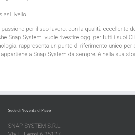
asi livello
ssione per il suo lavoro, con la qualità eccellente del
che Snap System vuole rivestire oggi per tutti i suoi Cli
ologia, rappresenta un punto di riferimento unico per 
ppartiene a Snap System da sempre: è nella sua storia,
Sede di Noventa di Piave
SNAP SYSTEM S.R.L.
Via E. Fermi 6,35127