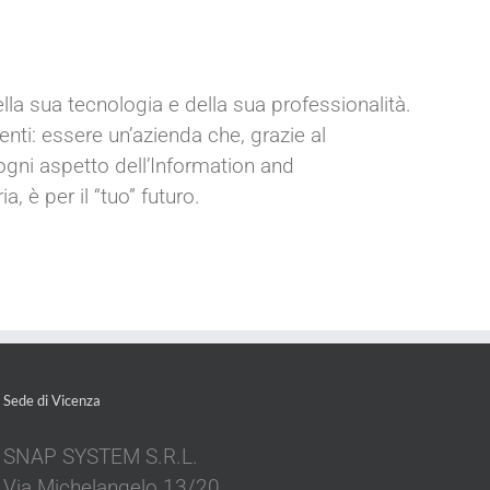
la sua tecnologia e della sua professionalità.
enti: essere un’azienda che, grazie al
ogni aspetto dell’Information and
 è per il “tuo” futuro.
Sede di Vicenza
SNAP SYSTEM S.R.L.
Via Michelangelo 13/20